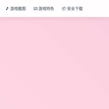
🎵 游戏截图
⌨️ 游戏特色
📦 安全下载