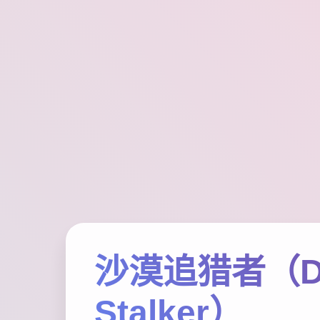
沙漠追猎者（De
Stalker）