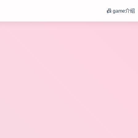
）
📠 game介绍