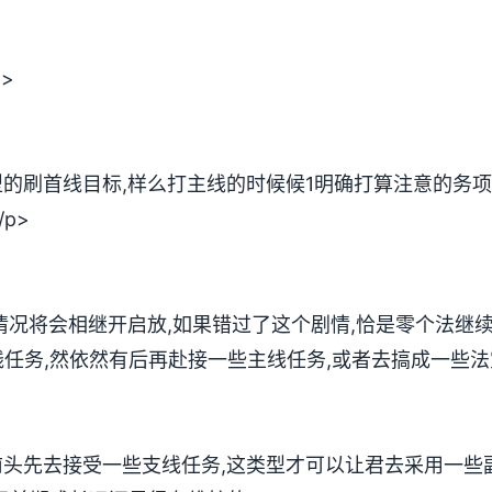
>
型的刷首线目标,样么打主线的时候候1明确打算注意的务项
p>
剧情况将会相继开启放,如果错过了这个剧情,恰是零个法继
任务,然依然有后再赴接一些主线任务,或者去搞成一些法宝
前头先去接受一些支线任务,这类型才可以让君去采用一些