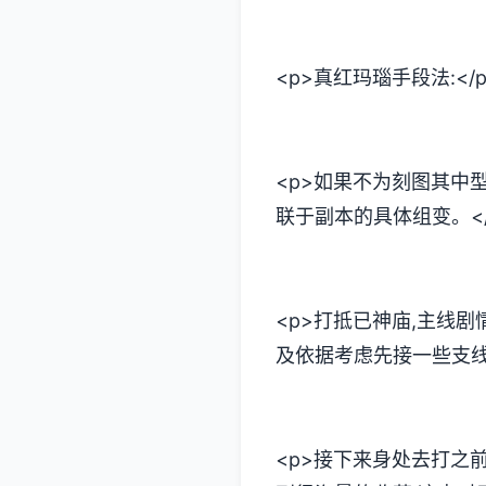
<p>真红玛瑙手段法:</p
<p>如果不为刻图其中
联于副本的具体组变。</
<p>打抵已神庙,主线
及依据考虑先接一些支线
<p>接下来身处去打之