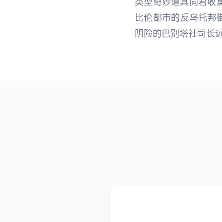
类型奇妙道具同君收集
比伦都市的反乌托邦
阴险的巴别塔社司长