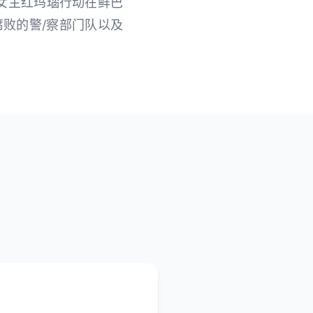
的女主红玛瑙行动在鲜巴
败的警/察部门队以及