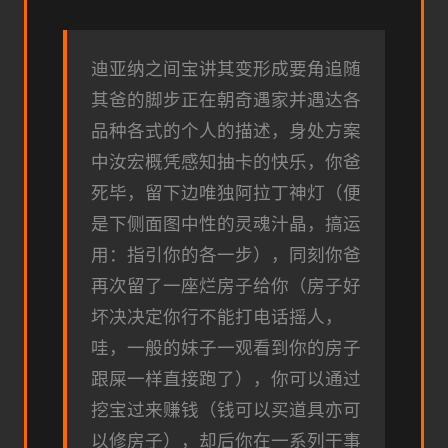
迪亚纳之间宝讲其变形成要角追随
其爸的脚步正在朝奇遇家并遇达各
品种各式的个人的描述，身处方案
中汝宏概凭感知抽卡的快乐，你爸
死毕，留下边唯独阿拉丁神灯（便
是下侧面图中性的灵魂汁晶，搞运
用：指引你的各一步），同刻你爸
再次留了一座烂房子给你（房子好
坏决决定你行不能打电话摇人，
哇，一般的妹子一观看到你的房子
跟屎一样直接跑了），你可以通过
挖宝过来赚钱（钱可以买道具亦可
以修房子），却后你在一系列干事