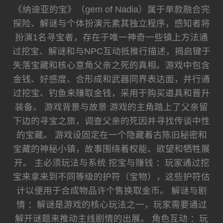
《纳迪亚的宝》（gem of Nadia）属于单款融合完
探险、解谜与个体扮演元素其独立程序，感知者将
扮演1名寻宝者，存在于唯一神奇一些镇上方法通
过挖宝、解谜和与NPC互动抵推行描述，揭启键于
失落宝藏和核心意角父亲之死的真相。游戏中包含
金钱、好感度、合形成和武器同界表达面，并行通
过挖宝、钓鱼来赚取金钱，采用于购买道具和晋升
装备。 游戏背景与故景 游戏的主角踏上了父亲留
下边的寻宝之旅，调查父亲的死因并寻找传谈中性
的宝藏。 游戏设固定在一个隐藏着古陈旧秘密和
宝藏的神秘小镇，故事围绕着权能、欲望和牺牲展
开。 主必须玩法与系统 挖宝与赚钱 ：玩家通过挖
宝来拿来到不同等级的护符（宝物），这些护符估
计以便用于合成物品许个售换取金币。 解谜与剧
情 ：解谜是游戏的核心玩法之一，玩家需要通过
解开谜题来推动主线剧情的出展。 角色互动 ：玩