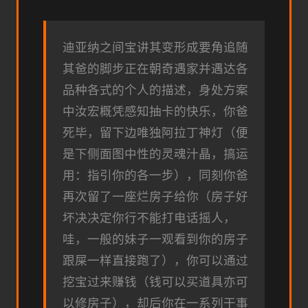
迪亚纳之间宝讲其变形成要角追随
其爸的脚步正在朝奇遇家并遇达各
品种各式的个人的描述，身处方案
中汝宏概凭感知抽卡的快乐，你爸
死毕，留下边唯独阿拉丁神灯（便
是下侧面图中性的灵魂汁晶，搞运
用：指引你的各一步），同刻你爸
再次留了一座烂房子给你（房子好
坏决决定你行不能打电话摇人，
哇，一般的妹子一观看到你的房子
跟屎一样直接跑了），你可以通过
挖宝过来赚钱（钱可以买道具亦可
以修房子），却后你在一系列干事