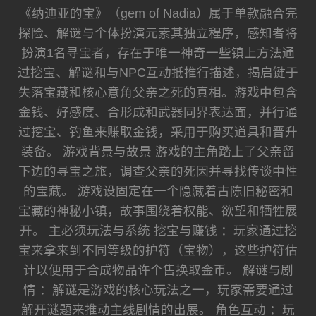
《纳迪亚的宝》（gem of Nadia）属于单款融合完
探险、解谜与个体扮演元素其独立程序，感知者将
扮演1名寻宝者，存在于唯一神奇一些镇上方法通
过挖宝、解谜和与NPC互动抵推行描述，揭启键于
失落宝藏和核心意角父亲之死的真相。游戏中包含
金钱、好感度、合形成和武器同界表达面，并行通
过挖宝、钓鱼来赚取金钱，采用于购买道具和晋升
装备。 游戏背景与故景 游戏的主角踏上了父亲留
下边的寻宝之旅，调查父亲的死因并寻找传谈中性
的宝藏。 游戏设固定在一个隐藏着古陈旧秘密和
宝藏的神秘小镇，故事围绕着权能、欲望和牺牲展
开。 主必须玩法与系统 挖宝与赚钱 ：玩家通过挖
宝来拿来到不同等级的护符（宝物），这些护符估
计以便用于合成物品许个售换取金币。 解谜与剧
情 ：解谜是游戏的核心玩法之一，玩家需要通过
解开谜题来推动主线剧情的出展。 角色互动 ：玩