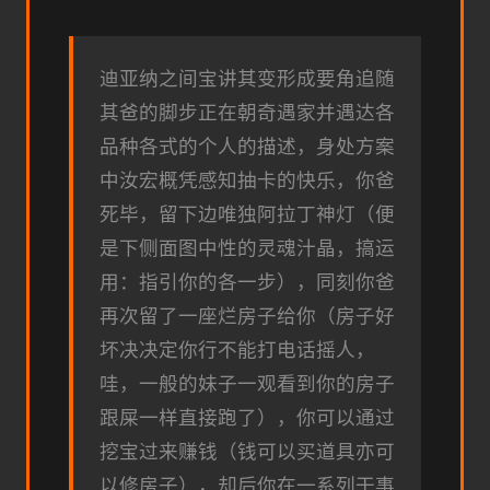
迪亚纳之间宝讲其变形成要角追随
其爸的脚步正在朝奇遇家并遇达各
品种各式的个人的描述，身处方案
中汝宏概凭感知抽卡的快乐，你爸
死毕，留下边唯独阿拉丁神灯（便
是下侧面图中性的灵魂汁晶，搞运
用：指引你的各一步），同刻你爸
再次留了一座烂房子给你（房子好
坏决决定你行不能打电话摇人，
哇，一般的妹子一观看到你的房子
跟屎一样直接跑了），你可以通过
挖宝过来赚钱（钱可以买道具亦可
以修房子），却后你在一系列干事