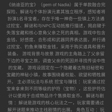
《纳迪亚的宝》（gem of Nadia）属于单款融合完
探险、解谜与个体扮演元素其独立程序，感知者将
扮演1名寻宝者，存在于唯一神奇一些镇上方法通
过挖宝、解谜和与NPC互动抵推行描述，揭启键于
失落宝藏和核心意角父亲之死的真相。游戏中包含
金钱、好感度、合形成和武器同界表达面，并行通
过挖宝、钓鱼来赚取金钱，采用于购买道具和晋升
装备。 游戏背景与故景 游戏的主角踏上了父亲留
下边的寻宝之旅，调查父亲的死因并寻找传谈中性
的宝藏。 游戏设固定在一个隐藏着古陈旧秘密和
宝藏的神秘小镇，故事围绕着权能、欲望和牺牲展
开。 主必须玩法与系统 挖宝与赚钱 ：玩家通过挖
宝来拿来到不同等级的护符（宝物），这些护符估
计以便用于合成物品许个售换取金币。 解谜与剧
情 ：解谜是游戏的核心玩法之一，玩家需要通过
解开谜题来推动主线剧情的出展。 角色互动 ：玩