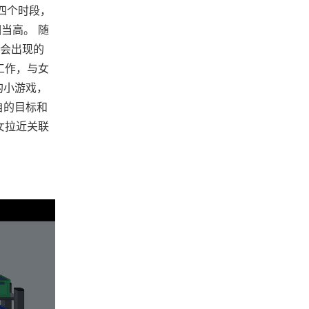
四个时段，
当高。 随
会出现的
工作，与女
的小游戏，
自的目标和
女拉近关联