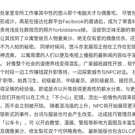
处家里非所工作事其中性的悠斗即个电脑天才与偶像宅。 尽管
形成计，再是在接达社群平台Facibook的邀请后，成为了审查
责将违反社群规范的照片forbiddance掉。 没欲到乏味无聊的
让其找到了众寓管故员人物妻美沙、绝无仅有爱的偶像优衣、还
不为人知的秘密。 同单时候间，悠斗亦发展现正他在工作在犯
神流离， 公寓周遭的人们以便及电视上播报的最新闻内容似乎
。 好像整个社会的道德界线变得混乱，广家越抵越性开放… 软
个时段一边工作赚钱提升职等待，一边探索城市与NPC对话。 
个职等，始真习生、初级雇员、中级雇员、进阶级雇员、操控员
得足够的经验值，即或是许以升等获得更高性的薪水分类，与更
表您们开始可以在工作上「不小心」犯错，流出一些情色内容来
，而不会立刻被开除。 随着混沌值的上升，NPC将开始展现更
锁新式的事件，台词与服装也可会产生改变。 达成技巧管理员
「公车卡」，可 以开启教堂、漫展、警局等新地方面图及丰富
及偶像美沙、修女梨花双个可供略角色。 最新版版也包含DLC