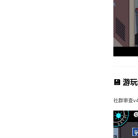
💾 游
社群审查
v