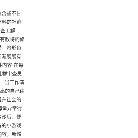
包含些不甘
材料的社群
审查工解
有教将的修
错，将形色
渐渐展展有
件内容 在每
社群审查员
。 当工作演
高的自己由
提升社会的
海量异常行
美沙后，便
型的小游戏
内容，新增