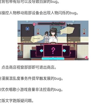
开启背包带有际可以及导致白屏的bug。
鼠标操控人物移动局部设备会出现人物闪烁的bug。
UI，点击商店视窗部部即可退出商店。
部分漫展混乱度事务件提早触发展的bug。
偶像优衣唱歌小游戏音量非法控造的bug。
俄文版文字跑版疑问题。