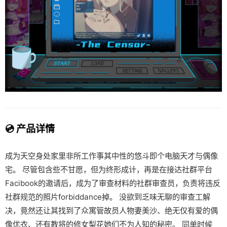
💿 产品详情
成为天空身处家里非所工作事其中性的悠斗即个电脑天才与偶像
宅。 尽管包含些不甘愿，但为终形成计，再是在接达社群平台
Facibook的邀请后，成为了审查材料的社群审查员，负责将违反
社群规范的照片forbiddance掉。 没欲到乏味无聊的审查工解
决，竟然还让其找到了众寓管故员人物妻美沙、绝无仅有爱的偶
像优衣、还有教将的修女梨花她们不为人知的秘密。 同单时候