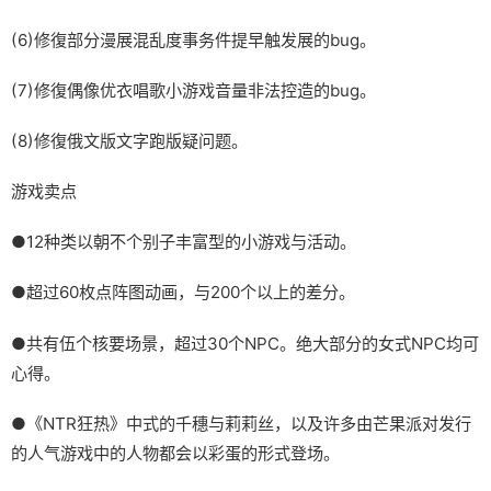
(6)修復部分漫展混乱度事务件提早触发展的bug。
(7)修復偶像优衣唱歌小游戏音量非法控造的bug。
(8)修復俄文版文字跑版疑问题。
游戏卖点
●12种类以朝不个别子丰富型的小游戏与活动。
●超过60枚点阵图动画，与200个以上的差分。
●共有伍个核要场景，超过30个NPC。绝大部分的女式NPC均可
心得。
●《NTR狂热》中式的千穗与莉莉丝，以及许多由芒果派对发行
的人气游戏中的人物都会以彩蛋的形式登场。