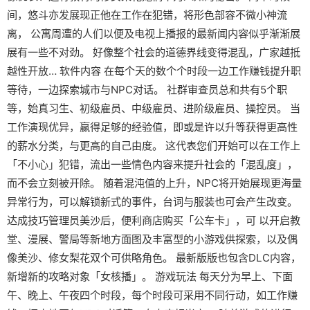
间，悠斗亦发展现正他在工作在犯错，将形色部容不微小神流
离， 公寓周遭的人们以便及电视上播报的最新闻内容似乎渐渐展
展有一些不对劲。 好像整个社会的道德界线变得混乱，广家越抵
越性开放… 软件内容 在每个天的数个个时段一边工作赚钱提升职
等待，一边探索城市与NPC对话。 社群审查员总和共有5个职
等，始真习生、初级雇员、中级雇员、进阶级雇员、操控员。 当
工作演现优异，赢得足够的经验值，即或是许以升等获得更高性
的薪水分类，与更高的自己由度。 这代表您们开始可以在工作上
「不小心」犯错，流出一些情色内容来提升社会的「混乱度」，
而不会立刻被开除。 随着混沌值的上升，NPC将开始展现更海量
异常行为，可以解锁新式的事件，台词与服装也可会产生改变。
达成技巧管理员美沙后，便利商店购买「公车卡」，可 以开启教
堂、漫展、警局等新地方面图及丰富型的小游戏供探索，以及偶
像美沙、修女梨花双个可供略角色。 最新版版也包含DLC内容，
新增新的攻略对象「女核播」。 游戏玩法 每天分为早上、下面
午、晚上、午夜四个时段，每个时段可采用不同行动，如工作赚