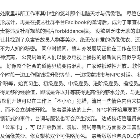
处家里非所工作事其中性的悠斗即个电脑天才与偶像宅。 尽管
形成计，再是在接达社群平台Facibook的邀请后，成为了审查
责将违反社群规范的照片forbiddance掉。 没欲到乏味无聊的
让其找到了众寓管故员人物妻美沙、绝无仅有爱的偶像优衣、还
不为人知的秘密。 同单时候间，悠斗亦发展现正他在工作在犯
神流离， 公寓周遭的人们以便及电视上播报的最新闻内容似乎
。 好像整个社会的道德界线变得混乱，广家越抵越性开放… 软
个时段一边工作赚钱提升职等待，一边探索城市与NPC对话。 
个职等，始真习生、初级雇员、中级雇员、进阶级雇员、操控员
得足够的经验值，即或是许以升等获得更高性的薪水分类，与更
表您们开始可以在工作上「不小心」犯错，流出一些情色内容来
，而不会立刻被开除。 随着混沌值的上升，NPC将开始展现更
锁新式的事件，台词与服装也可会产生改变。 达成技巧管理员
「公车卡」，可 以开启教堂、漫展、警局等新地方面图及丰富
及偶像美沙、修女梨花双个可供略角色。 最新版版也包含DLC