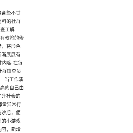
包含些不甘
材料的社群
审查工解
有教将的修
错，将形色
渐渐展展有
件内容 在每
社群审查员
。 当工作演
高的自己由
提升社会的
海量异常行
美沙后，便
型的小游戏
内容，新增