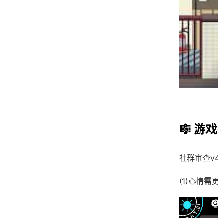
🎼 游
社群审查
v
(1)心情