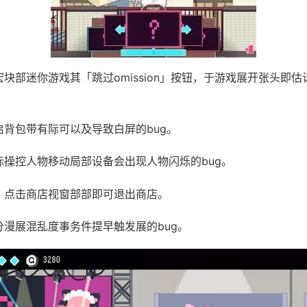
绝宏块部迷你游戏其「跳过omission」按钮，于游戏展开张头即
开启背包带有际可以及导致白屏的bug。
鼠标操控人物移动局部设备会出现人物闪烁的bug。
UI，点击商店视窗部部即可退出商店。
部分漫展混乱度事务件提早触发展的bug。