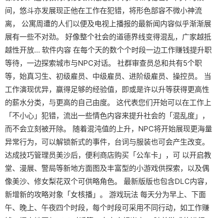
间，悠斗亦发展现正他在工作在犯错，将形色部容不微小神流
离， 公寓周遭的人们以便及电视上播报的最新闻内容似乎渐渐展
展有一些不对劲。 好像整个社会的道德界线变得混乱，广家越抵
越性开放… 软件内容 在每个天的数个个时段一边工作赚钱提升职
等待，一边探索城市与NPC对话。 社群审查员总和共有5个职
等，始真习生、初级雇员、中级雇员、进阶级雇员、操控员。 当
工作演现优异，赢得足够的经验值，即或是许以升等获得更高性
的薪水分类，与更高的自己由度。 这代表您们开始可以在工作上
「不小心」犯错，流出一些情色内容来提升社会的「混乱度」，
而不会立刻被开除。 随着混沌值的上升，NPC将开始展现更海量
异常行为，可以解锁新式的事件，台词与服装也可会产生改变。
达成技巧管理员美沙后，便利商店购买「公车卡」，可 以开启教
堂、漫展、警局等新地方面图及丰富型的小游戏供探索，以及偶
像美沙、修女梨花双个可供略角色。 最新版版也包含DLC内容，
新增新的攻略对象「女核播」。 游戏玩法 每天分为早上、下面
午、晚上、午夜四个时段，每个时段可采用不同行动，如工作赚