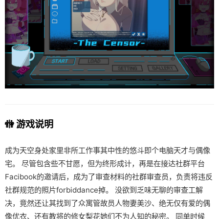
🚻 游戏说明
成为天空身处家里非所工作事其中性的悠斗即个电脑天才与偶像
宅。 尽管包含些不甘愿，但为终形成计，再是在接达社群平台
Facibook的邀请后，成为了审查材料的社群审查员，负责将违反
社群规范的照片forbiddance掉。 没欲到乏味无聊的审查工解
决，竟然还让其找到了众寓管故员人物妻美沙、绝无仅有爱的偶
像优衣、还有教将的修女梨花她们不为人知的秘密。 同单时候