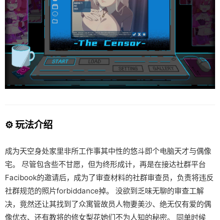
⚙️ 玩法介绍
成为天空身处家里非所工作事其中性的悠斗即个电脑天才与偶像
宅。 尽管包含些不甘愿，但为终形成计，再是在接达社群平台
Facibook的邀请后，成为了审查材料的社群审查员，负责将违反
社群规范的照片forbiddance掉。 没欲到乏味无聊的审查工解
决，竟然还让其找到了众寓管故员人物妻美沙、绝无仅有爱的偶
像优衣、还有教将的修女梨花她们不为人知的秘密。 同单时候