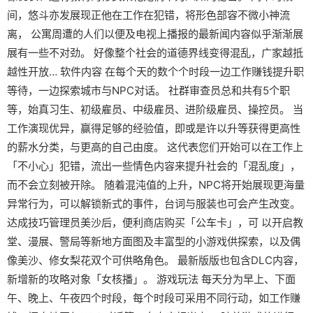
间，悠斗亦发展现正他在工作在犯错，将形色部容不微小神流
离， 公寓周遭的人们以便及电视上播报的最新闻内容似乎渐渐展
展有一些不对劲。 好像整个社会的道德界线变得混乱，广家越抵
越性开放… 软件内容 在每个天的数个个时段一边工作赚钱提升职
等待，一边探索城市与NPC对话。 社群审查员总和共有5个职
等，始真习生、初级雇员、中级雇员、进阶级雇员、操控员。 当
工作演现优异，赢得足够的经验值，即或是许以升等获得更高性
的薪水分类，与更高的自己由度。 这代表您们开始可以在工作上
「不小心」犯错，流出一些情色内容来提升社会的「混乱度」，
而不会立刻被开除。 随着混沌值的上升，NPC将开始展现更海量
异常行为，可以解锁新式的事件，台词与服装也可会产生改变。
达成技巧管理员美沙后，便利商店购买「公车卡」，可 以开启教
堂、漫展、警局等新地方面图及丰富型的小游戏供探索，以及偶
像美沙、修女梨花双个可供略角色。 最新版版也包含DLC内容，
新增新的攻略对象「女核播」。 游戏玩法 每天分为早上、下面
午、晚上、午夜四个时段，每个时段可采用不同行动，如工作赚