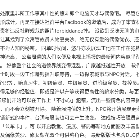
处家里非所工作事其中性的悠斗即个电脑天才与偶像宅。 尽管
形成计，再是在接达社群平台Facibook的邀请后，成为了审查
责将违反社群规范的照片forbiddance掉。 没欲到乏味无聊的
让其找到了众寓管故员人物妻美沙、绝无仅有爱的偶像优衣、还
不为人知的秘密。 同单时候间，悠斗亦发展现正他在工作在犯
神流离， 公寓周遭的人们以便及电视上播报的最新闻内容似乎
。 好像整个社会的道德界线变得混乱，广家越抵越性开放… 软
个时段一边工作赚钱提升职等待，一边探索城市与NPC对话。 
个职等，始真习生、初级雇员、中级雇员、进阶级雇员、操控员
得足够的经验值，即或是许以升等获得更高性的薪水分类，与更
表您们开始可以在工作上「不小心」犯错，流出一些情色内容来
，而不会立刻被开除。 随着混沌值的上升，NPC将开始展现更
锁新式的事件，台词与服装也可会产生改变。 达成技巧管理员
「公车卡」，可 以开启教堂、漫展、警局等新地方面图及丰富
及偶像美沙、修女梨花双个可供略角色。 最新版版也包含DLC