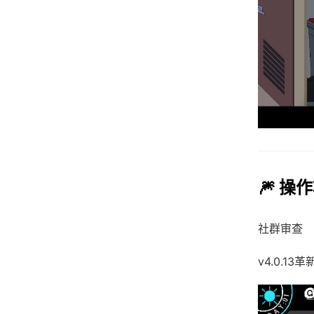
🎆 操
社群审查
v4.0.13革