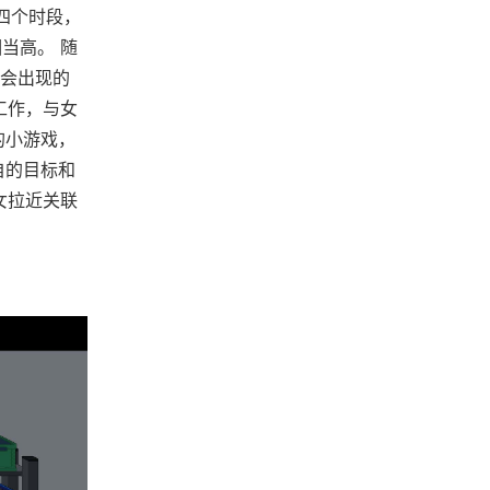
四个时段，
当高。 随
会出现的
工作，与女
的小游戏，
自的目标和
女拉近关联