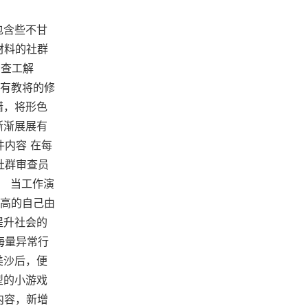
包含些不甘
材料的社群
审查工解
有教将的修
错，将形色
渐渐展展有
件内容 在每
社群审查员
。 当工作演
高的自己由
提升社会的
海量异常行
美沙后，便
型的小游戏
内容，新增