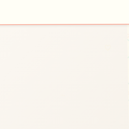
📮
🔔
开始游戏
特色玩法
♡
～