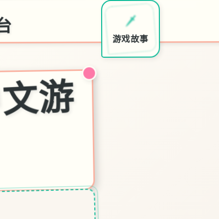
台
🧴
🗡️
画面欣赏
游戏故事
a
s-
中
文
游
戏
平