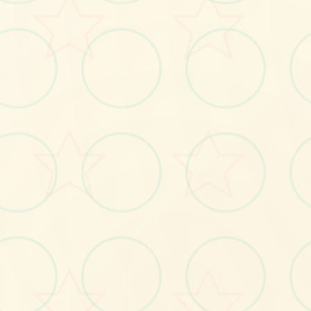
🚪
No.1