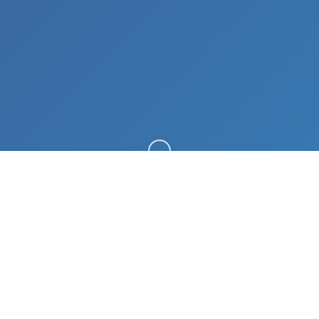
向下滚动
🏹 游戏说明