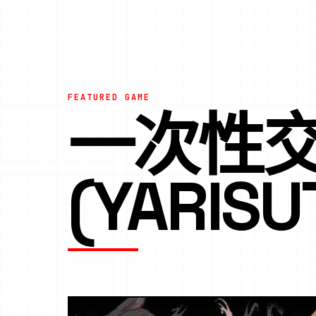
FEATURED GAME
一次性
(YARIS