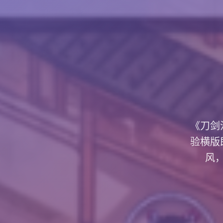
《刀剑
验横版
风