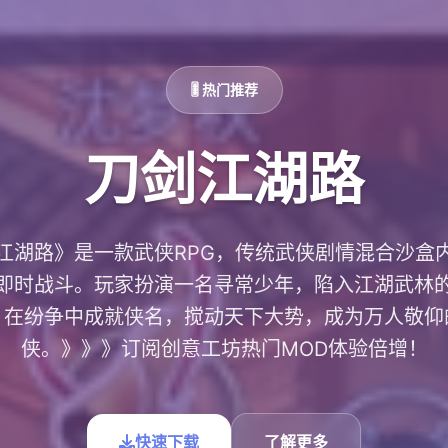
🎚️ 热门推荐
刀剑江湖路
江湖路》是一款武侠RPG，传统武侠剧情混合沙盒
即时战斗。玩家扮演一名寻常少年，陷入江湖武林
，在纷争中成就侠名，搅动天下大势，成为万人敬仰
侠。》》》订阅创意工坊热门MOD体验倍增！
快速下载
了解更多