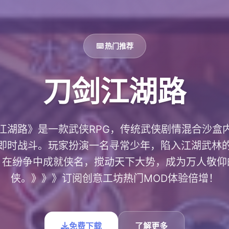
⌨️ 热门推荐
刀剑江湖路
江湖路》是一款武侠RPG，传统武侠剧情混合沙盒
即时战斗。玩家扮演一名寻常少年，陷入江湖武林
，在纷争中成就侠名，搅动天下大势，成为万人敬仰
侠。》》》订阅创意工坊热门MOD体验倍增！
免费下载
了解更多