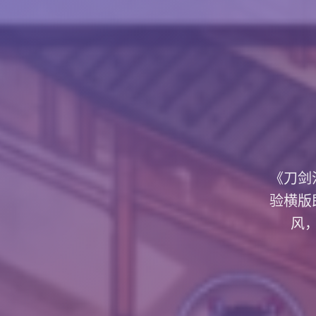
《刀剑
验横版
风