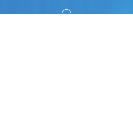
向下滚动
🚹 game介绍
梦幻西游单机梦江南版本，一直是很受欢迎的经典版
本，任务完善，玩法仿官。很多小伙伴一直在找，今
天终于有了全套源码，包括网关源码和GM工具源