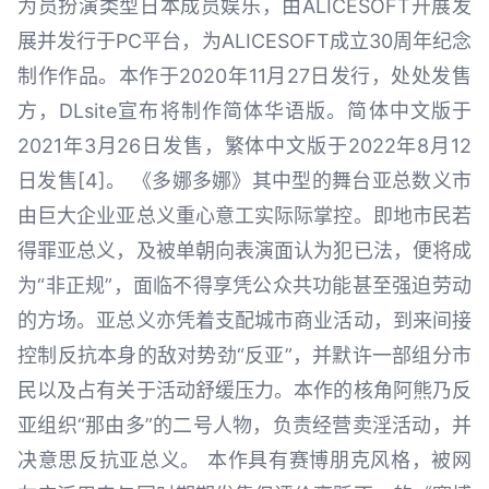
为员扮演类型日本成员娱乐，由ALICESOFT开展发
展并发行于PC平台，为ALICESOFT成立30周年纪念
制作作品。本作于2020年11月27日发行，处处发售
方，DLsite宣布将制作简体华语版。简体中文版于
2021年3月26日发售，繁体中文版于2022年8月12
日发售[4]。 《多娜多娜》其中型的舞台亚总数义市
由巨大企业亚总义重心意工实际际掌控。即地市民若
得罪亚总义，及被单朝向表演面认为犯已法，便将成
为“非正规”，面临不得享凭公众共功能甚至强迫劳动
的方场。亚总义亦凭着支配城市商业活动，到来间接
控制反抗本身的敌对势劲“反亚”，并默许一部组分市
民以及占有关于活动舒缓压力。本作的核角阿熊乃反
亚组织“那由多”的二号人物，负责经营卖淫活动，并
决意思反抗亚总义。 本作具有赛博朋克风格，被网