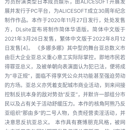
为员扮演类型日本成员娱乐，由ALICESOFT开展发
展并发行于PC平台，为ALICESOFT成立30周年纪念
制作作品。本作于2020年11月27日发行，处处发售
方，DLsite宣布将制作简体华语版。简体中文版于
2021年3月26日发售，繁体中文版于2022年8月12
日发售[4]。 《多娜多娜》其中型的舞台亚总数义市
由巨大企业亚总义重心意工实际际掌控。即地市民若
得罪亚总义，及被单朝向表演面认为犯已法，便将成
为“非正规”，面临不得享凭公众共功能甚至强迫劳动
的方场。亚总义亦凭着支配城市商业活动，到来间接
控制反抗本身的敌对势劲“反亚”，并默许一部组分市
民以及占有关于活动舒缓压力。本作的核角阿熊乃反
亚组织“那由多”的二号人物，负责经营卖淫活动，并
决意思反抗亚总义。 本作具有赛博朋克风格，被网