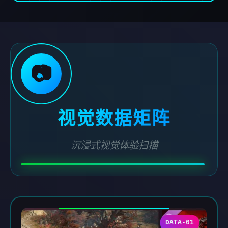
📷
视觉数据矩阵
沉浸式视觉体验扫描
DATA-01