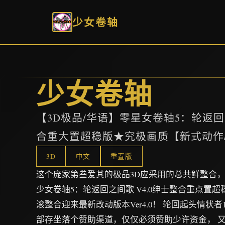
少女卷轴
少女卷轴
【3D极品/华语】零星女卷轴5：轮返回就
合重大置超稳版★究极画质【新式动作/1
3D
中文
重置版
这个庞家第叁爱其的极品3D应采用的总共鲜整合，
少女卷轴5：轮返回之间歌 V4.0绅士整合重点置
滚整合迎来最新改动版本Ver4.0！ 轮回起头情状
部存坐落个赞助渠道，仅仅必须赞助少许资金， 