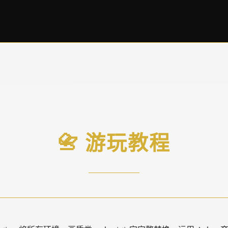
📇 游玩教程