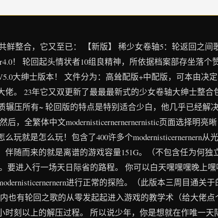
鲜整合，它又至已： 【新版】 稀少女卷轴5：轮返回之间歌
r4.0！ 轮回起头情状者10组良精神，所依据档案部存坐落
5.0大绅士版本！ 文件分为：高耸配版+中配版，可本由决
佬。 23年它又双更新了最最最新式的少女卷轴大绅士整合
K品质辗压所有~ 轮回版的特点是特别适合少白，他几乎已经
c界演面一目了然后，全繁体中文modernisticernernernernist
是怎么玩！包含了400许多个modernisticernerne
来的就是离谱的游戏容量151G。（不包含任为何独立随从moder
宝。要进入行一场天日际省的路程。 你可以白天嘿嘿嘿晚上
ernisticernernern进行正常的探险。（此版本三周目
）少女卷轴游戏文件内也有轮回之歌的从零发起起进入游戏的教学术（给
小时刻以上的解压过程。 所以说少年，你是想就在作唯一天