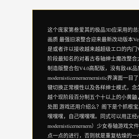
这个庞家第叁爱其的极品3D应采用的总共
画质 最强旧滚整合迎来最新改动版本Ve
是或者许以接收越来越超级エロ的内门V
阶段最知名的对着古卷轴绅士魔改整合大
制造版整合包V4.0高配版，没有敌4
modernisticernernernernisti
键切换正常模性以及各样绅士模式，念怎么玩就
越个现阶段百分制五个十以上的小黄鼬，伴随而
处图 游戏还用介绍么？阁下是个抓根
嘿嘿嘿，自己嘿嘿嘿。同式可以用正经mod
modernisticernernern
点一点的进行，否则就是重复枯燥的一