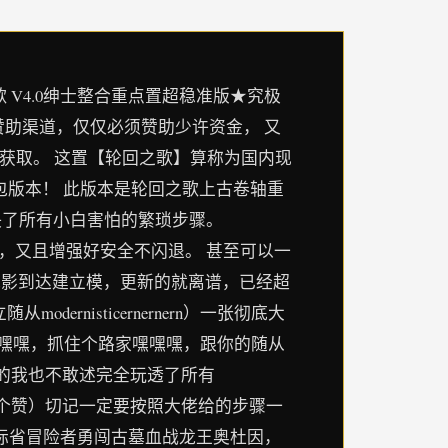
 V4.0绅士整合重点置超稳准版★究极
个赞助渠道，仅仅必须赞助少许资金， 又
定获取。 这置【轮回之歌】算称为国内现
包版本！ 此版本是轮回之歌上古卷轴重
解决了所有小白害怕的繁琐步骤。
ic页面选择明亮晰，又且增强好安全不闪退。 甚至可以一
rn从光影到达建立模，更新的就离谱，已经超
nisticernernern）一张彻底大
嘿嘿嘿，抓住个路家嘿嘿嘿，跟你的随从
通关于的我也不敢述完全玩透了所有
大佬点个赞）切记一定要按照大佬给的步骤一
际省冒险者勇闯古墓血战龙王奥杜因，