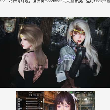
ic，将所有环境，画质类modernistic完完整替换。运用xlodgen