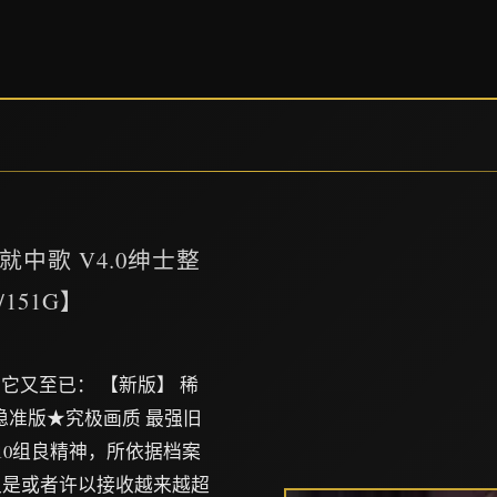
中歌 V4.0绅士整
51G】
它又至已： 【新版】 稀
超稳准版★究极画质 最强旧
者10组良精神，所依据档案
又是或者许以接收越来越超