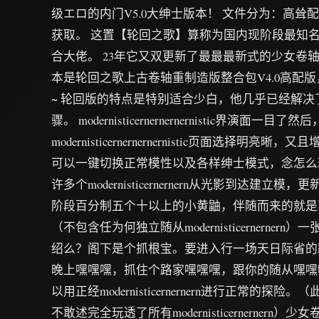
级エロ的内门V5.0大绅士版本！ 文件分为：高耸
获取。 这置【轮回之歌】算称为国内现阶段最知
合大佬。 23年它又双更新了最最最新式的少女卷
本是轮回之歌上古卷轴重制造版整合包V4.0高配版
~ 轮回版的特点是特别适合少白，他几乎已经解
骤。 modernisticernernernernistic界演面一目
modernisticernernernernistic页面选择明
可以一键切换正常模性以及各样绅士模式，念怎么玩
许多个modernisticernernern从光影到达建
阶段百分制五个十以上的小黄鼬，伴随而来的就是离
（不包含任为何独立随从modernisticernerner
绍么？阁下是个抓根宝。要进入行一场天日际省的
晚上嘿嘿嘿，抓住个路家嘿嘿嘿，跟你的随从嘿嘿
以用正经modernisticernernern进行正常的
不敢述完全玩透了所有modernisticernerner