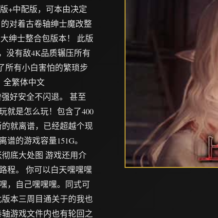
配版+中配版，可本由决定
名的对着古卷轴绅士魔改整
轴大绅士整合包版本！ 此版
，没有敌4K品质辗压所有
决了所有小白害怕的繁琐步
了然后，全繁体中文
亮晰，又且增强好安全不闪退。 甚至
就是怎么玩！包含了400
立模，更新的就离谱，已经超越个现
谱的游戏容量151G。
n）一张彻底大处图 游戏还用介
路程。 你可以白天嘿嘿嘿
嘿，自己嘿嘿嘿。同式可
探险。（此版本三周目通关于的我也
n）少女卷轴游戏文件内也有轮回之