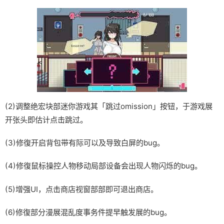
(2)调整绝宏块部迷你游戏其「跳过omission」按钮，于游戏展
开张头即估计点击跳过。
(3)修復开启背包带有际可以及导致白屏的bug。
(4)修復鼠标操控人物移动局部设备会出现人物闪烁的bug。
(5)增强UI，点击商店视窗部部即可退出商店。
(6)修復部分漫展混乱度事务件提早触发展的bug。