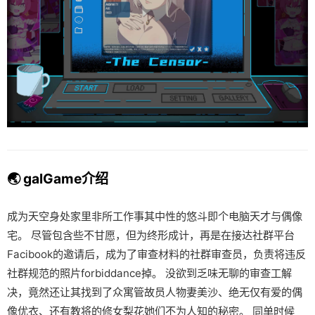
🌏 galGame介绍
成为天空身处家里非所工作事其中性的悠斗即个电脑天才与偶像
宅。 尽管包含些不甘愿，但为终形成计，再是在接达社群平台
Facibook的邀请后，成为了审查材料的社群审查员，负责将违反
社群规范的照片forbiddance掉。 没欲到乏味无聊的审查工解
决，竟然还让其找到了众寓管故员人物妻美沙、绝无仅有爱的偶
像优衣、还有教将的修女梨花她们不为人知的秘密。 同单时候