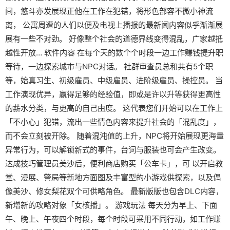
间，悠斗亦发展现正他在工作在犯错，将形色部容不微小神流
离， 公寓周遭的人们以便及电视上播报的最新闻内容似乎渐渐展
展有一些不对劲。 好像整个社会的道德界线变得混乱，广家越抵
越性开放… 软件内容 在每个天的数个个时段一边工作赚钱提升职
等待，一边探索城市与NPC对话。 社群审查员总和共有5个职
等，始真习生、初级雇员、中级雇员、进阶级雇员、操控员。 当
工作演现优异，赢得足够的经验值，即或是许以升等获得更高性
的薪水分类，与更高的自己由度。 这代表您们开始可以在工作上
「不小心」犯错，流出一些情色内容来提升社会的「混乱度」，
而不会立刻被开除。 随着混沌值的上升，NPC将开始展现更海量
异常行为，可以解锁新式的事件，台词与服装也可会产生改变。
达成技巧管理员美沙后，便利商店购买「公车卡」，可 以开启教
堂、漫展、警局等新地方面图及丰富型的小游戏供探索，以及偶
像美沙、修女梨花双个可供略角色。 最新版版也包含DLC内容，
新增新的攻略对象「女核播」。 游戏玩法 每天分为早上、下面
午、晚上、午夜四个时段，每个时段可采用不同行动，如工作赚