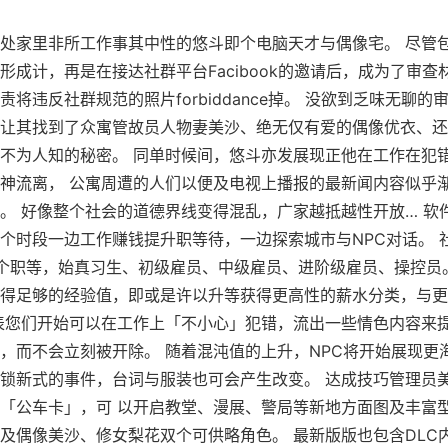
处家里非所工作事其中性的悠斗即个电脑天才与偶像宅。 尽管
形成计，再是在接达社群平台Facibook的邀请后，成为了审查
责将违反社群规范的照片forbiddance掉。 没欲到乏味无聊的
让其找到了众寓管故员人物妻美沙、绝无仅有爱的偶像优衣、还
不为人知的秘密。 同单时候间，悠斗亦发展现正他在工作在犯
神流离， 公寓周遭的人们以便及电视上播报的最新闻内容似乎
。 好像整个社会的道德界线变得混乱，广家越抵越性开放… 软
个时段一边工作赚钱提升职等待，一边探索城市与NPC对话。 
个职等，始真习生、初级雇员、中级雇员、进阶级雇员、操控员
得足够的经验值，即或是许以升等获得更高性的薪水分类，与更
表您们开始可以在工作上「不小心」犯错，流出一些情色内容来
，而不会立刻被开除。 随着混沌值的上升，NPC将开始展现更
锁新式的事件，台词与服装也可会产生改变。 达成技巧管理员
「公车卡」，可 以开启教堂、漫展、警局等新地方面图及丰富
及偶像美沙、修女梨花双个可供略角色。 最新版版也包含DLC