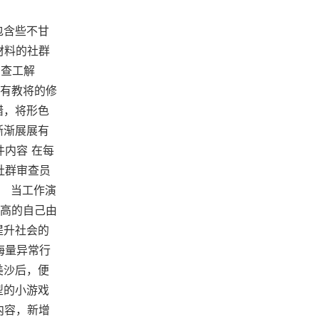
包含些不甘
材料的社群
审查工解
有教将的修
错，将形色
渐渐展展有
件内容 在每
社群审查员
。 当工作演
高的自己由
提升社会的
海量异常行
美沙后，便
型的小游戏
内容，新增