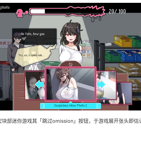
绝宏块部迷你游戏其「跳过omission」按钮，于游戏展开张头即