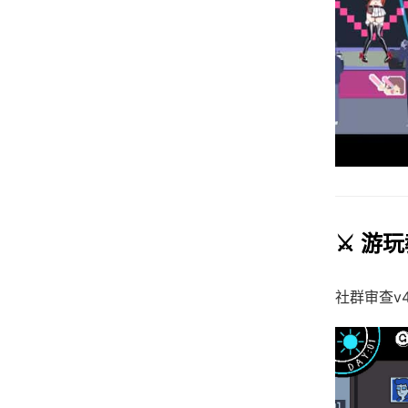
⚔️ 游
社群审查
v