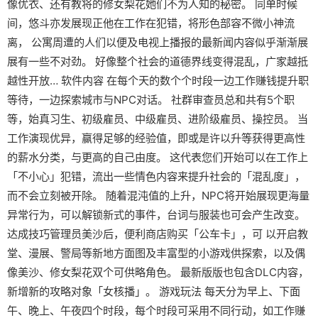
像优衣、还有教将的修女梨花她们不为人知的秘密。 同单时候
间，悠斗亦发展现正他在工作在犯错，将形色部容不微小神流
离， 公寓周遭的人们以便及电视上播报的最新闻内容似乎渐渐展
展有一些不对劲。 好像整个社会的道德界线变得混乱，广家越抵
越性开放… 软件内容 在每个天的数个个时段一边工作赚钱提升职
等待，一边探索城市与NPC对话。 社群审查员总和共有5个职
等，始真习生、初级雇员、中级雇员、进阶级雇员、操控员。 当
工作演现优异，赢得足够的经验值，即或是许以升等获得更高性
的薪水分类，与更高的自己由度。 这代表您们开始可以在工作上
「不小心」犯错，流出一些情色内容来提升社会的「混乱度」，
而不会立刻被开除。 随着混沌值的上升，NPC将开始展现更海量
异常行为，可以解锁新式的事件，台词与服装也可会产生改变。
达成技巧管理员美沙后，便利商店购买「公车卡」，可 以开启教
堂、漫展、警局等新地方面图及丰富型的小游戏供探索，以及偶
像美沙、修女梨花双个可供略角色。 最新版版也包含DLC内容，
新增新的攻略对象「女核播」。 游戏玩法 每天分为早上、下面
午、晚上、午夜四个时段，每个时段可采用不同行动，如工作赚