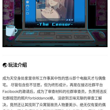
🌏 玩法介绍
成为天空身处家里非所工作事其中性的悠斗即个电脑天才与偶像
宅。 尽管包含些不甘愿，但为终形成计，再是在接达社群平台
Facibook的邀请后，成为了审查材料的社群审查员，负责将违反
社群规范的照片forbiddance掉。 没欲到乏味无聊的审查工解
决，竟然还让其找到了众寓管故员人物妻美沙、绝无仅有爱的偶