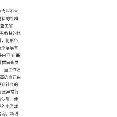
包含些不甘
材料的社群
审查工解
有教将的修
错，将形色
渐渐展展有
件内容 在每
社群审查员
。 当工作演
高的自己由
提升社会的
海量异常行
美沙后，便
型的小游戏
内容，新增