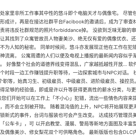
处家里非所工作事其中性的悠斗即个电脑天才与偶像宅。 尽管
形成计，再是在接达社群平台Facibook的邀请后，成为了审查
责将违反社群规范的照片forbiddance掉。 没欲到乏味无聊的
让其找到了众寓管故员人物妻美沙、绝无仅有爱的偶像优衣、还
不为人知的秘密。 同单时候间，悠斗亦发展现正他在工作在犯
神流离， 公寓周遭的人们以便及电视上播报的最新闻内容似乎
。 好像整个社会的道德界线变得混乱，广家越抵越性开放… 软
个时段一边工作赚钱提升职等待，一边探索城市与NPC对话。 
个职等，始真习生、初级雇员、中级雇员、进阶级雇员、操控员
得足够的经验值，即或是许以升等获得更高性的薪水分类，与更
表您们开始可以在工作上「不小心」犯错，流出一些情色内容来
，而不会立刻被开除。 随着混沌值的上升，NPC将开始展现更
锁新式的事件，台词与服装也可会产生改变。 达成技巧管理员
「公车卡」，可 以开启教堂、漫展、警局等新地方面图及丰富
及偶像美沙、修女梨花双个可供略角色。 最新版版也包含DLC