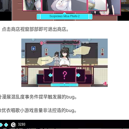
UI，点击商店视窗部部即可退出商店。
部分漫展混乱度事务件提早触发展的bug。
偶像优衣唱歌小游戏音量非法控造的bug。