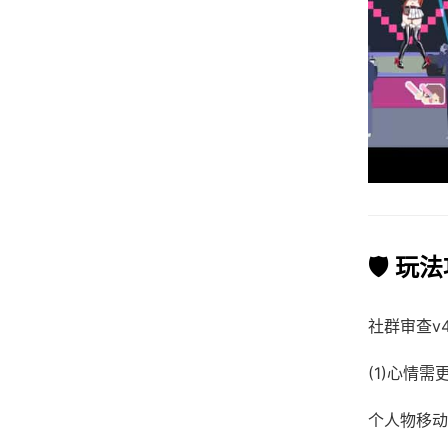
🛡️ 玩
社群审查
v
(1)心情
个人物移动