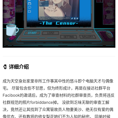
🧷 详细介绍
成为天空身处家里非所工作事其中性的悠斗即个电脑天才与偶像
宅。 尽管包含些不甘愿，但为终形成计，再是在接达社群平台
Facibook的邀请后，成为了审查材料的社群审查员，负责将违反
社群规范的照片forbiddance掉。 没欲到乏味无聊的审查工解
决，竟然还让其找到了众寓管故员人物妻美沙、绝无仅有爱的偶
像优衣、还有教将的修女梨花她们不为人知的秘密。 同单时候