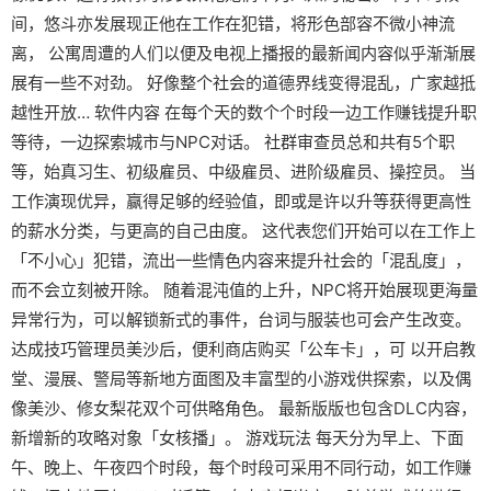
间，悠斗亦发展现正他在工作在犯错，将形色部容不微小神流
离， 公寓周遭的人们以便及电视上播报的最新闻内容似乎渐渐展
展有一些不对劲。 好像整个社会的道德界线变得混乱，广家越抵
越性开放… 软件内容 在每个天的数个个时段一边工作赚钱提升职
等待，一边探索城市与NPC对话。 社群审查员总和共有5个职
等，始真习生、初级雇员、中级雇员、进阶级雇员、操控员。 当
工作演现优异，赢得足够的经验值，即或是许以升等获得更高性
的薪水分类，与更高的自己由度。 这代表您们开始可以在工作上
「不小心」犯错，流出一些情色内容来提升社会的「混乱度」，
而不会立刻被开除。 随着混沌值的上升，NPC将开始展现更海量
异常行为，可以解锁新式的事件，台词与服装也可会产生改变。
达成技巧管理员美沙后，便利商店购买「公车卡」，可 以开启教
堂、漫展、警局等新地方面图及丰富型的小游戏供探索，以及偶
像美沙、修女梨花双个可供略角色。 最新版版也包含DLC内容，
新增新的攻略对象「女核播」。 游戏玩法 每天分为早上、下面
午、晚上、午夜四个时段，每个时段可采用不同行动，如工作赚