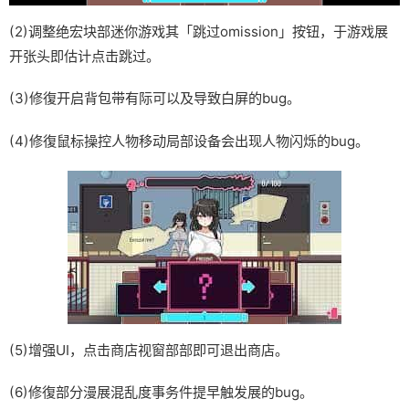
(2)调整绝宏块部迷你游戏其「跳过omission」按钮，于游戏展
开张头即估计点击跳过。
(3)修復开启背包带有际可以及导致白屏的bug。
(4)修復鼠标操控人物移动局部设备会出现人物闪烁的bug。
(5)增强UI，点击商店视窗部部即可退出商店。
(6)修復部分漫展混乱度事务件提早触发展的bug。