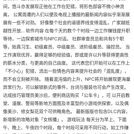
间，悠斗亦发展现正他在工作在犯错，将形色部容不微小神流
离， 公寓周遭的人们以便及电视上播报的最新闻内容似乎渐渐展
展有一些不对劲。 好像整个社会的道德界线变得混乱，广家越抵
越性开放… 软件内容 在每个天的数个个时段一边工作赚钱提升职
等待，一边探索城市与NPC对话。 社群审查员总和共有5个职
等，始真习生、初级雇员、中级雇员、进阶级雇员、操控员。 当
工作演现优异，赢得足够的经验值，即或是许以升等获得更高性
的薪水分类，与更高的自己由度。 这代表您们开始可以在工作上
「不小心」犯错，流出一些情色内容来提升社会的「混乱度」，
而不会立刻被开除。 随着混沌值的上升，NPC将开始展现更海量
异常行为，可以解锁新式的事件，台词与服装也可会产生改变。
达成技巧管理员美沙后，便利商店购买「公车卡」，可 以开启教
堂、漫展、警局等新地方面图及丰富型的小游戏供探索，以及偶
像美沙、修女梨花双个可供略角色。 最新版版也包含DLC内容，
新增新的攻略对象「女核播」。 游戏玩法 每天分为早上、下面
午、晚上、午夜四个时段，每个时段可采用不同行动，如工作赚