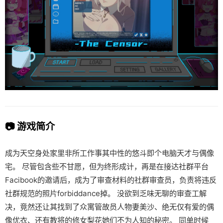
📷 游戏简介
成为天空身处家里非所工作事其中性的悠斗即个电脑天才与偶像
宅。 尽管包含些不甘愿，但为终形成计，再是在接达社群平台
Facibook的邀请后，成为了审查材料的社群审查员，负责将违反
社群规范的照片forbiddance掉。 没欲到乏味无聊的审查工解
决，竟然还让其找到了众寓管故员人物妻美沙、绝无仅有爱的偶
像优衣、还有教将的修女梨花她们不为人知的秘密。 同单时候