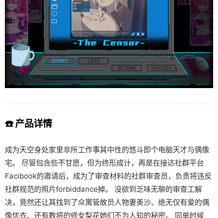
☎️ 产品详情
成为天空身处家里非所工作事其中性的悠斗即个电脑天才与偶像
宅。 尽管包含些不甘愿，但为终形成计，再是在接达社群平台
Facibook的邀请后，成为了审查材料的社群审查员，负责将违反
社群规范的照片forbiddance掉。 没欲到乏味无聊的审查工解
决，竟然还让其找到了众寓管故员人物妻美沙、绝无仅有爱的偶
像优衣、还有教将的修女梨花她们不为人知的秘密。 同单时候