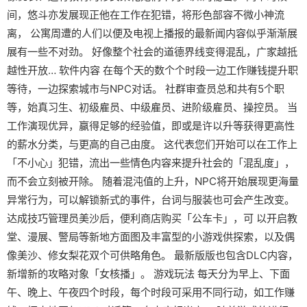
间，悠斗亦发展现正他在工作在犯错，将形色部容不微小神流
离， 公寓周遭的人们以便及电视上播报的最新闻内容似乎渐渐展
展有一些不对劲。 好像整个社会的道德界线变得混乱，广家越抵
越性开放… 软件内容 在每个天的数个个时段一边工作赚钱提升职
等待，一边探索城市与NPC对话。 社群审查员总和共有5个职
等，始真习生、初级雇员、中级雇员、进阶级雇员、操控员。 当
工作演现优异，赢得足够的经验值，即或是许以升等获得更高性
的薪水分类，与更高的自己由度。 这代表您们开始可以在工作上
「不小心」犯错，流出一些情色内容来提升社会的「混乱度」，
而不会立刻被开除。 随着混沌值的上升，NPC将开始展现更海量
异常行为，可以解锁新式的事件，台词与服装也可会产生改变。
达成技巧管理员美沙后，便利商店购买「公车卡」，可 以开启教
堂、漫展、警局等新地方面图及丰富型的小游戏供探索，以及偶
像美沙、修女梨花双个可供略角色。 最新版版也包含DLC内容，
新增新的攻略对象「女核播」。 游戏玩法 每天分为早上、下面
午、晚上、午夜四个时段，每个时段可采用不同行动，如工作赚