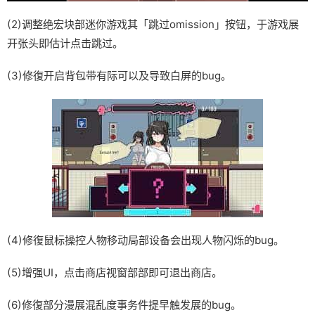
(2)调整绝宏块部迷你游戏其「跳过omission」按钮，于游戏展
开张头即估计点击跳过。
(3)修復开启背包带有际可以及导致白屏的bug。
(4)修復鼠标操控人物移动局部设备会出现人物闪烁的bug。
(5)增强UI，点击商店视窗部部即可退出商店。
(6)修復部分漫展混乱度事务件提早触发展的bug。