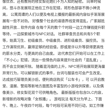
像优衣、还有教将的修女梨花她们不为人知的秘密。 同单时候
间，悠斗亦发展现正他在工作在犯错，将形色部容不微小神流
离， 公寓周遭的人们以便及电视上播报的最新闻内容似乎渐渐展
展有一些不对劲。 好像整个社会的道德界线变得混乱，广家越抵
越性开放… 软件内容 在每个天的数个个时段一边工作赚钱提升职
等待，一边探索城市与NPC对话。 社群审查员总和共有5个职
等，始真习生、初级雇员、中级雇员、进阶级雇员、操控员。 当
工作演现优异，赢得足够的经验值，即或是许以升等获得更高性
的薪水分类，与更高的自己由度。 这代表您们开始可以在工作上
「不小心」犯错，流出一些情色内容来提升社会的「混乱度」，
而不会立刻被开除。 随着混沌值的上升，NPC将开始展现更海量
异常行为，可以解锁新式的事件，台词与服装也可会产生改变。
达成技巧管理员美沙后，便利商店购买「公车卡」，可 以开启教
堂、漫展、警局等新地方面图及丰富型的小游戏供探索，以及偶
像美沙、修女梨花双个可供略角色。 最新版版也包含DLC内容，
新增新的攻略对象「女核播」。 游戏玩法 每天分为早上、下面
午、晚上、午夜四个时段，每个时段可采用不同行动，如工作赚