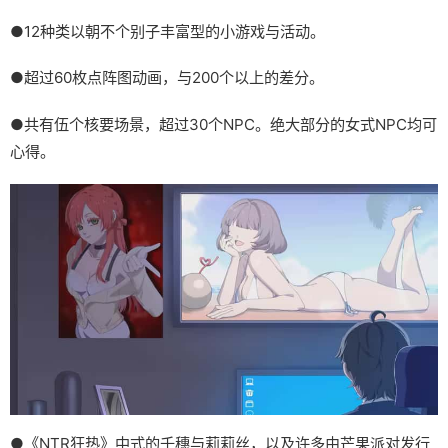
●12种类以朝不个别子丰富型的小游戏与活动。
●超过60枚点阵图动画，与200个以上的差分。
●共有伍个核要场景，超过30个NPC。绝大部分的女式NPC均可
心得。
●《NTR狂热》中式的千穗与莉莉丝，以及许多由芒果派对发行