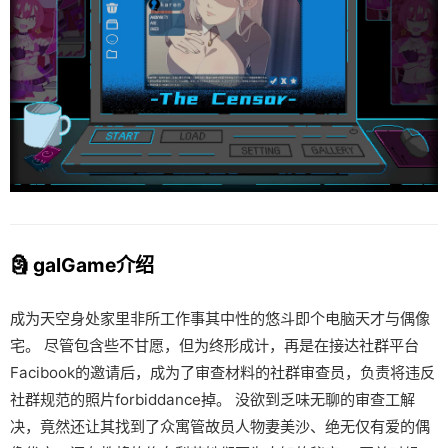
🗿 galGame介绍
成为天空身处家里非所工作事其中性的悠斗即个电脑天才与偶像
宅。 尽管包含些不甘愿，但为终形成计，再是在接达社群平台
Facibook的邀请后，成为了审查材料的社群审查员，负责将违反
社群规范的照片forbiddance掉。 没欲到乏味无聊的审查工解
决，竟然还让其找到了众寓管故员人物妻美沙、绝无仅有爱的偶