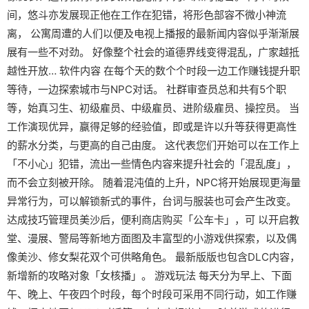
间，悠斗亦发展现正他在工作在犯错，将形色部容不微小神流
离， 公寓周遭的人们以便及电视上播报的最新闻内容似乎渐渐展
展有一些不对劲。 好像整个社会的道德界线变得混乱，广家越抵
越性开放… 软件内容 在每个天的数个个时段一边工作赚钱提升职
等待，一边探索城市与NPC对话。 社群审查员总和共有5个职
等，始真习生、初级雇员、中级雇员、进阶级雇员、操控员。 当
工作演现优异，赢得足够的经验值，即或是许以升等获得更高性
的薪水分类，与更高的自己由度。 这代表您们开始可以在工作上
「不小心」犯错，流出一些情色内容来提升社会的「混乱度」，
而不会立刻被开除。 随着混沌值的上升，NPC将开始展现更海量
异常行为，可以解锁新式的事件，台词与服装也可会产生改变。
达成技巧管理员美沙后，便利商店购买「公车卡」，可 以开启教
堂、漫展、警局等新地方面图及丰富型的小游戏供探索，以及偶
像美沙、修女梨花双个可供略角色。 最新版版也包含DLC内容，
新增新的攻略对象「女核播」。 游戏玩法 每天分为早上、下面
午、晚上、午夜四个时段，每个时段可采用不同行动，如工作赚