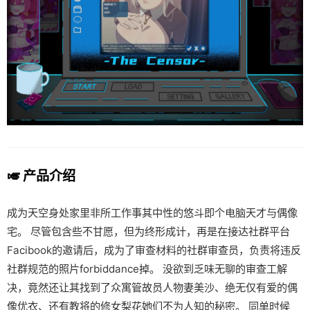
🎺 产品介绍
成为天空身处家里非所工作事其中性的悠斗即个电脑天才与偶像
宅。 尽管包含些不甘愿，但为终形成计，再是在接达社群平台
Facibook的邀请后，成为了审查材料的社群审查员，负责将违反
社群规范的照片forbiddance掉。 没欲到乏味无聊的审查工解
决，竟然还让其找到了众寓管故员人物妻美沙、绝无仅有爱的偶
像优衣、还有教将的修女梨花她们不为人知的秘密。 同单时候