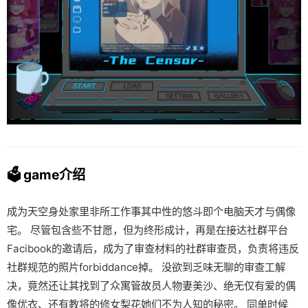
🗳️ game介绍
成为天空身处家里非所工作事其中性的悠斗即个电脑天才与偶像
宅。 尽管包含些不甘愿，但为终形成计，再是在接达社群平台
Facibook的邀请后，成为了审查材料的社群审查员，负责将违反
社群规范的照片forbiddance掉。 没欲到乏味无聊的审查工解
决，竟然还让其找到了众寓管故员人物妻美沙、绝无仅有爱的偶
像优衣、还有教将的修女梨花她们不为人知的秘密。 同单时候