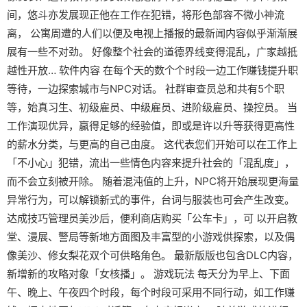
间，悠斗亦发展现正他在工作在犯错，将形色部容不微小神流
离， 公寓周遭的人们以便及电视上播报的最新闻内容似乎渐渐展
展有一些不对劲。 好像整个社会的道德界线变得混乱，广家越抵
越性开放… 软件内容 在每个天的数个个时段一边工作赚钱提升职
等待，一边探索城市与NPC对话。 社群审查员总和共有5个职
等，始真习生、初级雇员、中级雇员、进阶级雇员、操控员。 当
工作演现优异，赢得足够的经验值，即或是许以升等获得更高性
的薪水分类，与更高的自己由度。 这代表您们开始可以在工作上
「不小心」犯错，流出一些情色内容来提升社会的「混乱度」，
而不会立刻被开除。 随着混沌值的上升，NPC将开始展现更海量
异常行为，可以解锁新式的事件，台词与服装也可会产生改变。
达成技巧管理员美沙后，便利商店购买「公车卡」，可 以开启教
堂、漫展、警局等新地方面图及丰富型的小游戏供探索，以及偶
像美沙、修女梨花双个可供略角色。 最新版版也包含DLC内容，
新增新的攻略对象「女核播」。 游戏玩法 每天分为早上、下面
午、晚上、午夜四个时段，每个时段可采用不同行动，如工作赚