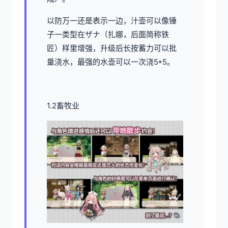
以防万一还是表示一边，汁壶可以像锤
子一类型在ザナ（扎娜，后面简称铁
匠）样里增强，升级后长按蓄力可以批
量浇水，最强的水壶可以一次浇5*5。
1.2畜牧业