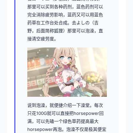
那里可以买到各种药剂，蓝色药剂可以
完全消除疲劳影响，蓝药又可以用蓝色
药草在工作台处合成。去よしの（吉
野，后面简称狐狸）那里可以泡澡，直
接清空疲劳度。
说到泡澡，就便捷介绍一下澡堂。每次
只花100G就可以直接把horsepower回
满，可以先磕一个绿色草药提高最大
horsepower再泡。泡澡不仅是极其便宜