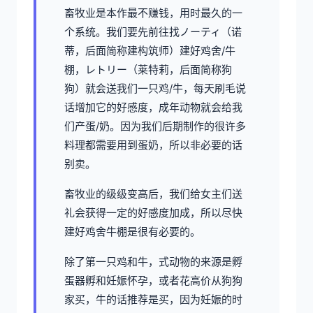
畜牧业是本作最不赚钱，用时最久的一
个系统。我们要先前往找ノーティ（诺
蒂，后面简称建构筑师）建好鸡舍/牛
棚，レトリー（莱特莉，后面简称狗
狗）就会送我们一只鸡/牛，每天刷毛说
话增加它的好感度，成年动物就会给我
们产蛋/奶。因为我们后期制作的很许多
料理都需要用到蛋奶，所以非必要的话
别卖。
畜牧业的级级变高后，我们给女主们送
礼会获得一定的好感度加成，所以尽快
建好鸡舍牛棚是很有必要的。
除了第一只鸡和牛，式动物的来源是孵
蛋器孵和妊娠怀孕，或者花高价从狗狗
家买，牛的话推荐是买，因为妊娠的时