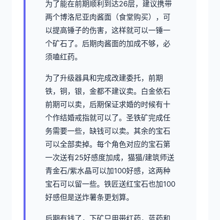
为了能在前期顺利到达26层，建议携带
两个博洛尼亚肉酱面（食堂购买），可
以提高锤子的伤害，这样就可以一锤一
个矿石了。后期肉酱面的加成不够，必
须嗑红药。
为了升级器具和完成改建委托，前期
铁，铜，银，金都不建议卖。白金依石
前期可以卖，后期保证求婚的时候有十
个作结婚戒指就可以了。圣铁矿完成任
务需要一些，缺钱可以卖。其余的宝石
可以全部卖掉。每个角色对应的宝石第
一次送有25好感度加成，猫猫/建筑师送
青金石/紫水晶可以加100好感，这两种
宝石可以留一些。铁匠送红宝石也加100
好感但是送炸薯条更划算。
后期有钱了，下矿只用带红药，蓝药和