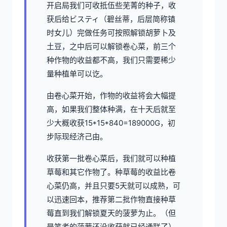
开启局我们可收抵伍些芜菁的种子，收
获后给ビスティ（碧丝蒂，后层简称镇
时女儿）完做任务可按照解锁胡萝卜及
土豆，之中后可以解锁卷心菜，前三个
种作物的收益都不高，我们只需要稀少
量种植单可以讫。
由卷心菜开始，作物的收益将会大幅提
高，如果我们整体种满，在十天后就至
少大概收获15*15*840=189000G，初
步际现经济己由。
收获第一批卷心菜后，我们就可以种植
草莓和其它作物了。种草莓的收益比卷
心菜仍高，并且只要5天就可以成熟，可
以迅速回本，推荐第二批作物直接种草
莓直到我们解锁夏天的菠萝为止。（但
是笔者的菠萝还没收获就已经通联了）