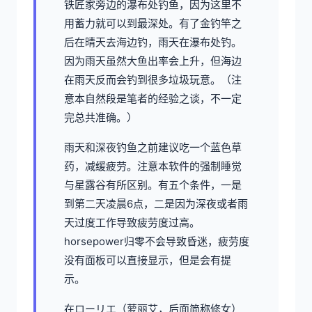
铁匠家旁边的瀑布处钓鱼，因为这里不
用蓄力就可以到最深处。有了金钓竿之
后在晴天去海边钓，雨天在瀑布处钓。
因为雨天虽然大鱼出率会上升，但海边
在雨天反而会钓到很多垃圾玩意。（注
意本自然段是笔者的经验之谈，不一定
完总共准确。）
雨天和深夜钓鱼之前建议吃一个蓝色草
药，减缓疲劳。注意本软件的强制睡觉
与星露谷有所区别。有五个条件，一是
到第二天凌晨6点，二是因为深夜或者雨
天过度工作导致疲劳度过高。
horsepower归零不会导致昏迷，疲劳度
没有面板可以直接显示，但是会有提
示。
在ローリエ（萝丽艾，后面简称修女）