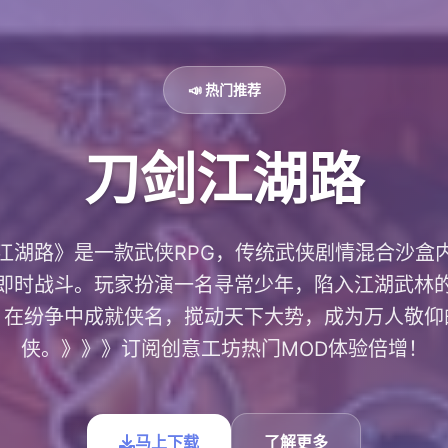
📣 热门推荐
刀剑江湖路
江湖路》是一款武侠RPG，传统武侠剧情混合沙盒
即时战斗。玩家扮演一名寻常少年，陷入江湖武林
，在纷争中成就侠名，搅动天下大势，成为万人敬仰
侠。》》》订阅创意工坊热门MOD体验倍增！
马上下载
了解更多