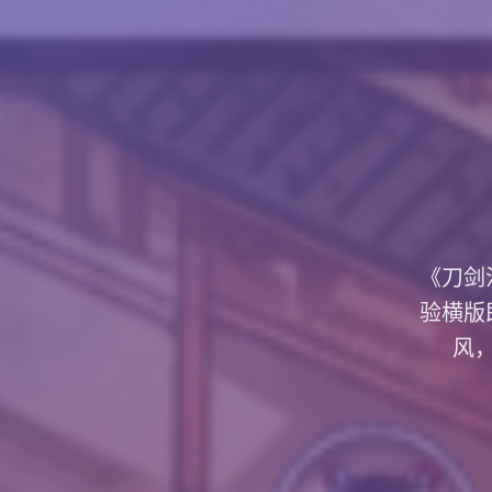
《刀剑
验横版
风