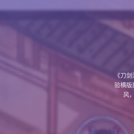
《刀剑
验横版
风