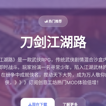
🛃 热门推荐
刀剑江湖路
江湖路》是一款武侠RPG，传统武侠剧情混合沙盒
即时战斗。玩家扮演一名寻常少年，陷入江湖武林
，在纷争中成就侠名，搅动天下大势，成为万人敬仰
侠。》》》订阅创意工坊热门MOD体验倍增！
现在下载
了解更多