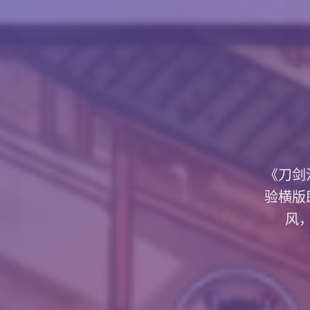
《刀剑
验横版
风