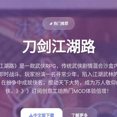
🚽 热门推荐
刀剑江湖路
江湖路》是一款武侠RPG，传统武侠剧情混合沙盒
即时战斗。玩家扮演一名寻常少年，陷入江湖武林
，在纷争中成就侠名，搅动天下大势，成为万人敬仰
侠。》》》订阅创意工坊热门MOD体验倍增！
中文版下载
了解更多