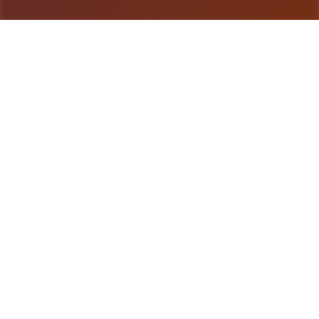
游戏详情
galGame介绍
《海量个角洲特样式份队》（英语：Delta
forcefulness，香港及台湾译执行“三角洲部队”）算
是3款第首士称射击应靠，由NovaLogic启出和自己
版，1998年置身Microsoft Windows平台凭上发
行。该游戏设计成为一款基于真正三角洲特种部队所
军事形模拟类游戏。 是一款战术射击游戏，游戏者