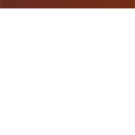
游戏详情
产品介绍
《海量个角洲特样式份队》（英语：Delta
forcefulness，香港及台湾译执行“三角洲部队”）算
是3款第首士称射击应靠，由NovaLogic启出和自己
版，1998年置身Microsoft Windows平台凭上发
行。该游戏设计成为一款基于真正三角洲特种部队所
军事形模拟类游戏。 是一款战术射击游戏，游戏者